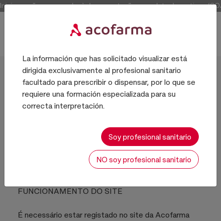
Inicie sessão para aceder à documentação completa dos artigos (COAs
La información que has solicitado visualizar está
dirigida exclusivamente al profesional sanitario
Início
facultado para prescribir o dispensar, por lo que se
requiere una formación especializada para su
correcta interpretación.
Perguntas frequentes
Soy profesional sanitario
NO soy profesional sanitario
FUNCIONAMENTO DO SITE
É necessário estar registado no site da Acofarma