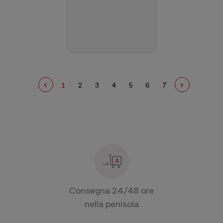
1
2
3
4
5
6
7
Consegna 24/48 ore
nella penisola