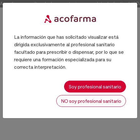
Accedi per consultare la documentazione completa degli articoli (COA e 
La información que has solicitado visualizar está
dirigida exclusivamente al profesional sanitario
Inizio
facultado para prescribir o dispensar, por lo que se
requiere una formación especializada para su
correcta interpretación.
Promozioni
Soy profesional sanitario
NO soy profesional sanitario