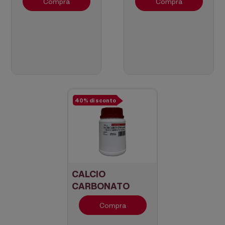
Compra
Compra
40% di sconto
CALCIO
CARBONATO
Precipitado
Compra