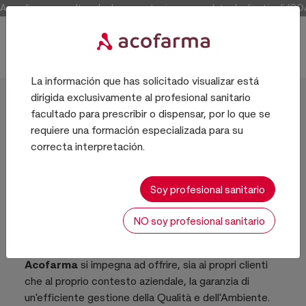
Accedi per consultare la documentazione completa degli articoli (COA e 
La información que has solicitado visualizar está
dirigida exclusivamente al profesional sanitario
Inizio
facultado para prescribir o dispensar, por lo que se
requiere una formación especializada para su
correcta interpretación.
Qualità e ambiente
Soy profesional sanitario
NO soy profesional sanitario
Acofarma
si impegna ad offrire, sia ai propri clienti
che al proprio contesto aziendale, la garanzia di
un'efficiente gestione della Qualità e dell'Ambiente.