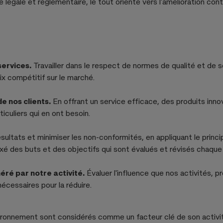
 légale et réglementaire, le tout orienté vers l'amélioration cont
services.
Travailler dans le respect de normes de qualité et de sé
ix compétitif sur le marché.
de nos clients.
En offrant un service efficace, des produits inno
iculiers qui en ont besoin.
sultats et minimiser les non-conformités, en appliquant le princip
ixé des buts et des objectifs qui sont évalués et révisés chaque
ré par notre activité.
Évaluer l'influence que nos activités, p
écessaires pour la réduire.
environnement sont considérés comme un facteur clé de son activit