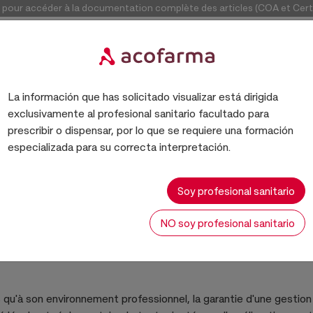
our accéder à la documentation complète des articles (COA et Certif
Accéde
La información que has solicitado visualizar está dirigida
exclusivamente al profesional sanitario facultado para
prescribir o dispensar, por lo que se requiere una formación
especializada para su correcta interpretación.
Soy profesional sanitario
Qualité et environnement
NO soy profesional sanitario
ts qu'à son environnement professionnel, la garantie d'une gestion