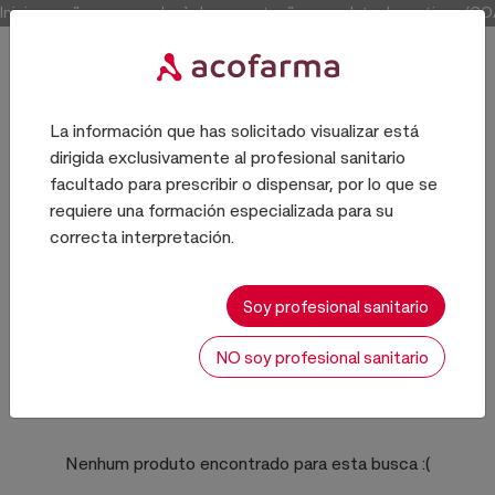
Inicie sessão para aceder à documentação completa dos artigos (COAs
La información que has solicitado visualizar está
dirigida exclusivamente al profesional sanitario
COSMETICA
facultado para prescribir o dispensar, por lo que se
requiere una formación especializada para su
correcta interpretación.
ESENCIAS
Soy profesional sanitario
NO soy profesional sanitario
0 resultados
Ordenar:
Nenhum produto encontrado para esta busca
:(