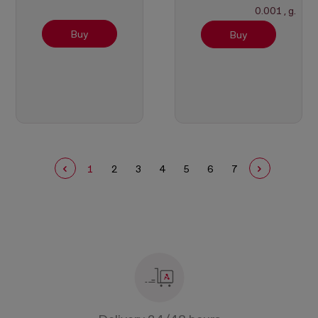
420CEN +
CBE320Mi +
0.001 , g.
Verificada
Verificada
Buy
Buy
1
2
3
4
5
6
7