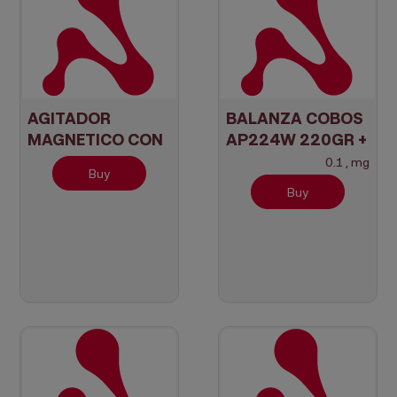
AGITADOR
BALANZA COBOS
MAGNETICO CON
AP224W 220GR +
CALEFACCION
Verificada
0.1 , mg
Buy
HASTA 320ºC
Buy