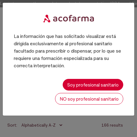
Log in to access the complete product documentation (COAs and Certi
La información que has solicitado visualizar está
dirigida exclusivamente al profesional sanitario
Producto químico
facultado para prescribir o dispensar, por lo que se
requiere una formación especializada para su
correcta interpretación.
MATERIAL LABORATORIO Y
EQUIPOS
Soy profesional sanitario
NO soy profesional sanitario
Sort:
166 results