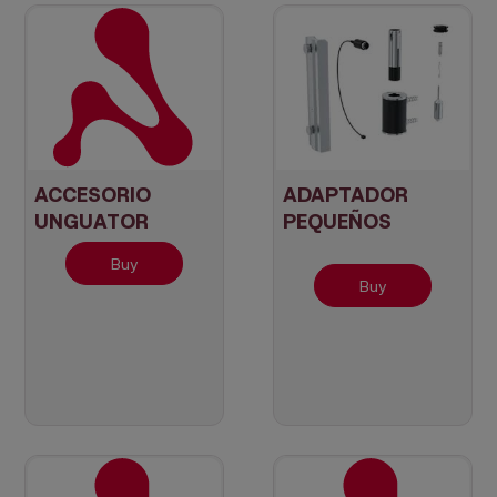
ACCESORIO
ADAPTADOR
UNGUATOR
PEQUEÑOS
Aplicador largo
VOLUMENES
Buy
Blanco (10 uds.)
(Viscosímetro
Buy
Rotavisc)