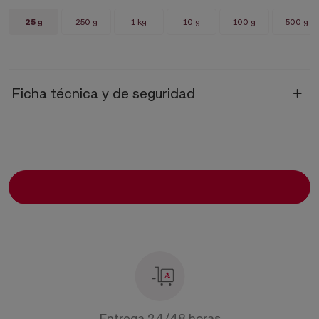
25 g
250 g
1 kg
10 g
100 g
500 g
Ficha técnica y de seguridad
Ficha técnica
Sodio cromoglicato
Ficha seguridad
Sodio Cromoglicato
Entrega 24/48 horas