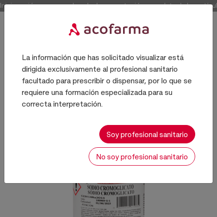
Inicia sesión para acceder a la documentación completa de los artícul
La información que has solicitado visualizar está
dirigida exclusivamente al profesional sanitario
PRINCIPIOS ACTIVOS
facultado para prescribir o dispensar, por lo que se
requiere una formación especializada para su
correcta interpretación.
Soy profesional sanitario
No soy profesional sanitario