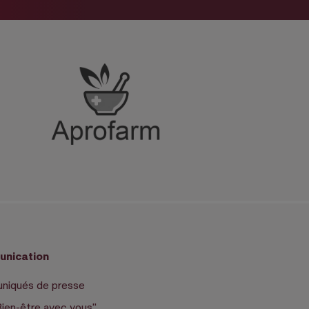
nication
iqués de presse
Bien-être avec vous"