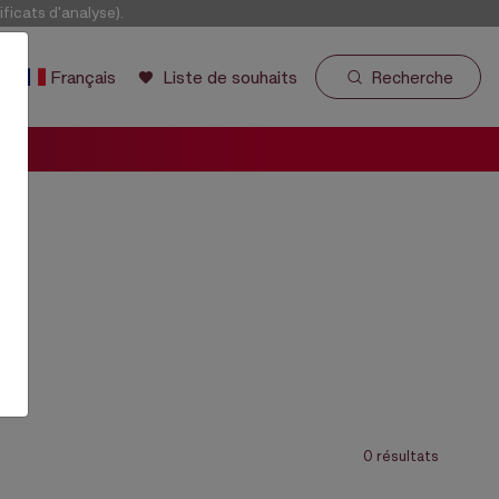
icats d'analyse).
r
Français
Liste de souhaits
Recherche
0 résultats