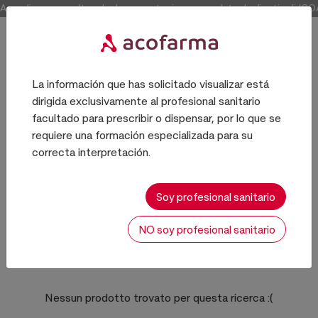
Accedi per consultare la documentazione completa degli articoli (COA e 
La información que has solicitado visualizar está
dirigida exclusivamente al profesional sanitario
Producto químico
facultado para prescribir o dispensar, por lo que se
requiere una formación especializada para su
correcta interpretación.
PORTUGAL
Soy profesional sanitario
NO soy profesional sanitario
0 risultati
Ordina:
Nessun prodotto trovato per questa ricerca
:(