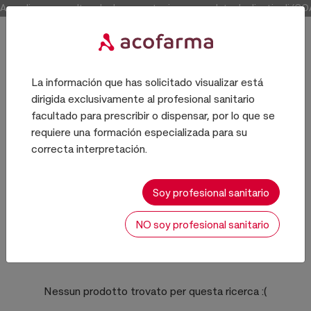
Accedi per consultare la documentazione completa degli articoli (COA e 
La información que has solicitado visualizar está
dirigida exclusivamente al profesional sanitario
Producto químico
facultado para prescribir o dispensar, por lo que se
requiere una formación especializada para su
correcta interpretación.
BALSAMOS, ELIXIRES
Soy profesional sanitario
NO soy profesional sanitario
0 risultati
Ordina:
Nessun prodotto trovato per questa ricerca
:(