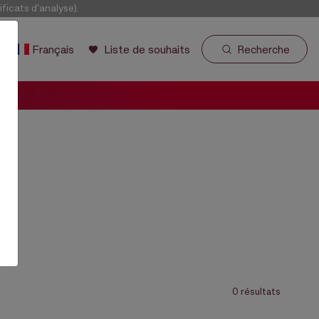
icats d'analyse).
r
Français
Liste de souhaits
Recherche
S
0 résultats