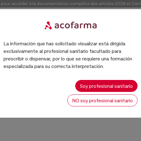
our accéder à la documentation complète des articles (COA et Certif
Accéde
La información que has solicitado visualizar está dirigida
exclusivamente al profesional sanitario facultado para
ACONDICIONADORES CAPILARES
prescribir o dispensar, por lo que se requiere una formación
especializada para su correcta interpretación.
ACONDICIONADORES CAPILARE
Soy profesional sanitario
NO soy profesional sanitario