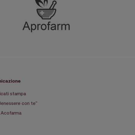
icazione
cati stampa
Benessere con te"
a Acofarma