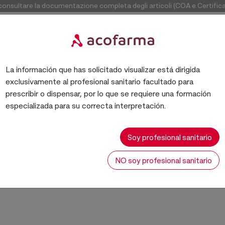
consultare la documentazione completa degli articoli (COA e Certificati 
La información que has solicitado visualizar está dirigida
exclusivamente al profesional sanitario facultado para
CONDICIONADORES CAPILARES
prescribir o dispensar, por lo que se requiere una formación
especializada para su correcta interpretación.
ACONDICIONADORES CAPILARE
Soy profesional sanitario
NO soy profesional sanitario