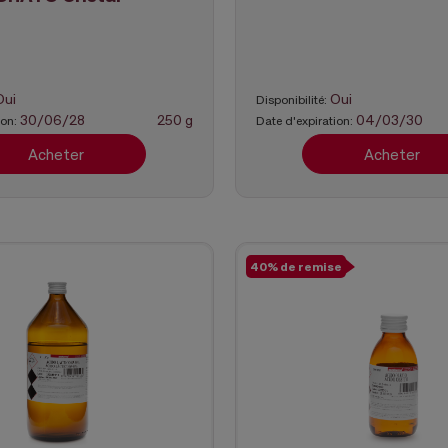
Oui
Oui
Disponibilité:
30/06/28
250 g
04/03/30
ion:
Date d'expiration:
Acheter
Acheter
40% de remise