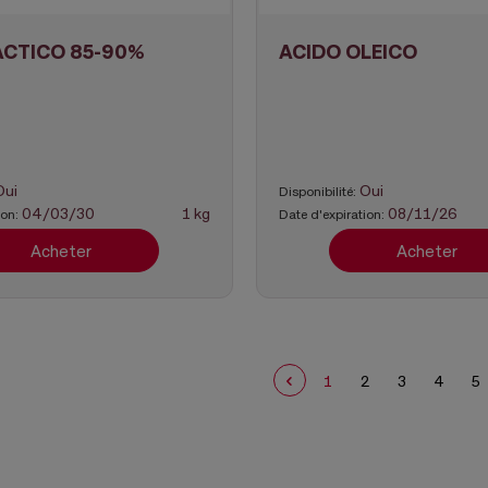
ACTICO 85-90%
ACIDO OLEICO
Oui
Oui
Disponibilité:
04/03/30
1 kg
08/11/26
ion:
Date d'expiration:
Acheter
Acheter
1
2
3
4
5